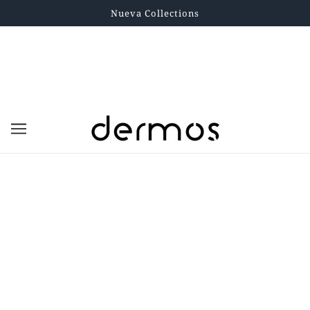
Nueva Collections
Hydraxer Illuminate antiage
DERMAELITE
PRESENTACIÓN:
$242.000,00
Impuesto incluido
SOLO PARA MEDICAMENTOS