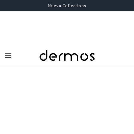
Nueva Collections
Loreal
VER TODO
REFINAR
Cicaplast Baume B5+ Crema
AGOTADO
$50.000,00
Sobre la tienda
2023 © Dermos