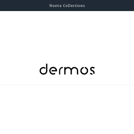
Nueva Collections
Cuidado del Pelo
oción Anticaída Frasco x 70 ml
$163.000,00