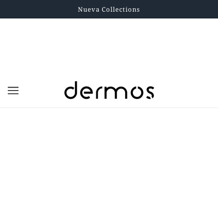
Nueva Collections
DM-08 Mascarilla Despigmentante
Tubo Colapsible x 30 g
DERMOS
PRESENTACIÓN:
$200.000,00
Impuesto incluido