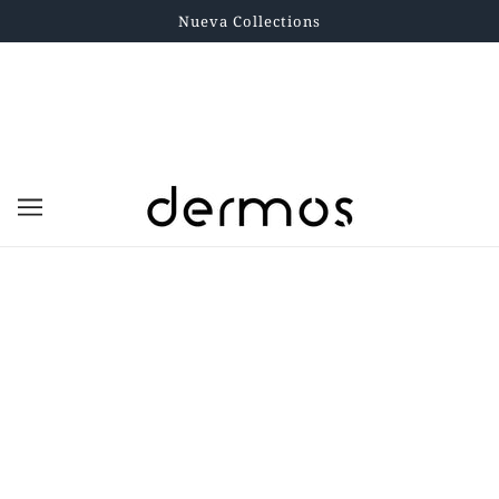
Nueva Collections
TESTES L.H.A TABLETAS CAJA 100
UND
LAB. HOMEOPATICO ALEMÁN
PRESENTACIÓN: CAJA 100 UND
$111.300,00
Impuesto incluido